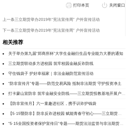
打印本页
关闭窗口
上一条三立期货举办2019年“宪法宣传周” 户外宣传活动
下一条三立期货举办2019年“宪法宣传周” 户外宣传活动
相关推荐
关于举办第九届“郑商所杯”大学生金融衍生品专业能力大赛的通知
三立期货联动多方进校园 筑牢校园金融反诈防线
守住钱袋子 护好幸福家｜非法金融防范宣传活动
“防非宣传月”专题——防范交易风险 抵制非法期货 守护投资净土
打卡蒙山宣防非 筑牢金融安全防线——三立期货投教基地开展户外防非宣传活动
【防非宣传月】六一童趣进社区，携手识诈护钱袋
【5·15暨防非】防非反诈进校园 赋能青春守初心——三立期货投教基地走进山西财大开展5·15暨防非专项宣讲
“5·15全国投资者保护宣传日”专题——期货法治监管与非法期货风险防范投教会