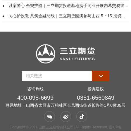
以案警心 合规护航｜三立期货投教基地携手同业开展内幕交易警示教育活动
同心护投教 共筑金融防线｜三立期货圆满参与山西 5・15 投资者保护主题活动
咨询热线
投诉建议
400-098-6699
0351-6560849
联系地址：山西省太原市万柏林区长风西街街道长兴路1号6幢35层
Copyright © 2021 山西三立期货有限公司. All Rights Reserved.
晋ICP备