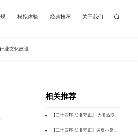
法规
模拟体验
经典推荐
关于我们
行业文化建设
相关推荐
【二十四序·防非守正】 大暑热浪遮真相，非法维权藏祸殃
【二十四序·防非守正】炎夏小暑识骗局 理性理财护家财