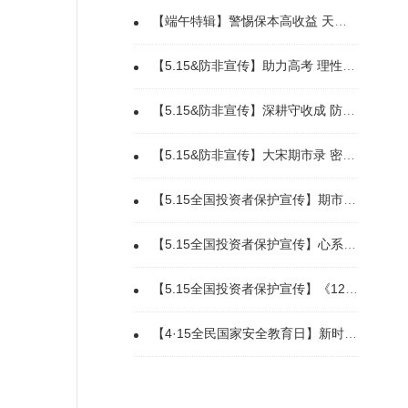
【端午特辑】警惕保本高收益 天上不会掉馅饼
【5.15&防非宣传】助力高考 理性投资
【5.15&防非宣传】深耕守收成 防非护木金
【5.15&防非宣传】大宋期市录 密信疑云：解密内幕交易陷阱 12386守护公平交易
【5.15全国投资者保护宣传】期市镜鉴-未公开信息里的隐秘交易
【5.15全国投资者保护宣传】心系投资者 携手共行动
【5.15全国投资者保护宣传】《12386服务平台投诉指南》
【4·15全民国家安全教育日】新时代国家安全体系16种安全